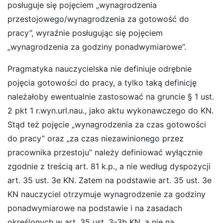
posługuje się pojęciem „wynagrodzenia
przestojowego/wynagrodzenia za gotowość do
pracy”, wyraźnie posługując się pojęciem
„wynagrodzenia za godziny ponadwymiarowe”.
Pragmatyka nauczycielska nie definiuje odrębnie
pojęcia gotowości do pracy, a tylko taką definicję
należałoby ewentualnie zastosować na gruncie § 1 ust.
2 pkt 1 r.wyn.url.nau., jako aktu wykonawczego do KN.
Stąd też pojęcie „wynagrodzenia za czas gotowości
do pracy” oraz „za czas niezawinionego przez
pracownika przestoju” należy definiować wyłącznie
zgodnie z treścią art. 81 k.p., a nie według dyspozycji
art. 35 ust. 3e KN. Zatem na podstawie art. 35 ust. 3e
KN nauczyciel otrzymuje wynagrodzenie za godziny
ponadwymiarowe na podstawie i na zasadach
określonych w art. 35 ust. 3-3b KN, a nie na