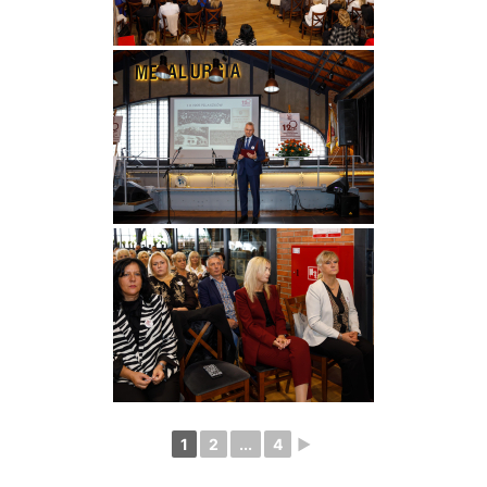
1
2
...
4
►