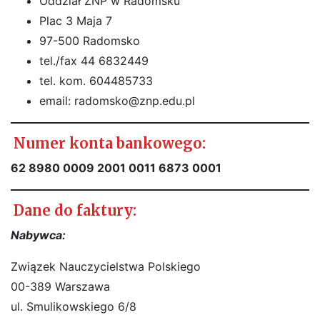
Oddział ZNP w Radomsku
Plac 3 Maja 7
97-500 Radomsko
tel./fax 44 6832449
tel. kom. 604485733
email:
radomsko@znp.edu.pl
Numer konta bankowego:
62 8980 0009 2001 0011 6873 0001
Dane do faktury:
Nabywca:
Związek Nauczycielstwa Polskiego
00-389 Warszawa
ul. Smulikowskiego 6/8