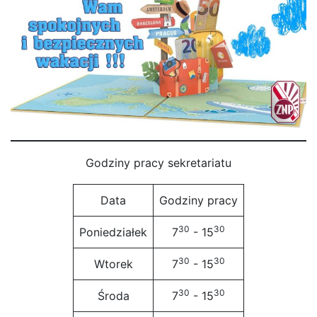
Godziny pracy sekretariatu
Data
Godziny pracy
30
30
Poniedziałek
7
- 15
30
30
Wtorek
7
- 15
30
30
Środa
7
- 15