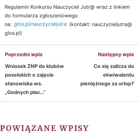
Regulamin Konkursu Nauczyciel Jutr@ wraz z linkiem
do formularza zgłoszeniowego
na:
glos.pl/nauczycieljutra
(kontakt:
nauczycieljutra@
glos.pl
)
Poprzedni wpis
Następny wpis
Wniosek ZNP do klubów
Co się zalicza do
poselskich o zajęcie
ekwiwalentu
stanowiska ws.
pieniężnego za urlop?
„Godnych płac…”
POWIĄZANE WPISY